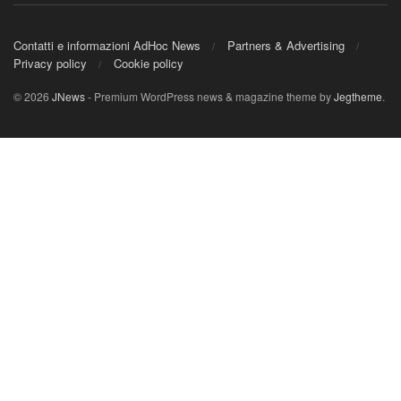
Contatti e informazioni AdHoc News
Partners & Advertising
Privacy policy
Cookie policy
© 2026
JNews
- Premium WordPress news & magazine theme by
Jegtheme
.