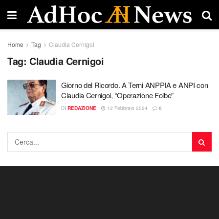
Home
Tag
Claudia Cernigoi
Tag:
Claudia Cernigoi
Giorno del Ricordo. A Terni ANPPIA e ANPI con
Claudia Cernigoi, “Operazione Foibe”
DI
REDAZIONE
12 Febbraio 2024
0