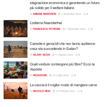
stagnazione economica e garantendo un futuro
più solido per il welfare italiano
DI
SIMONE MARGHERI
1 Novembre 2024
0
L’odierna Neanderthal
DI
FRANCESCO PETRONE
7 Settembre 2024
0
Carestie e genocidi che non fanno audience:
cosa sta succedendo in Sudan?
DI
HILARY SECHI
17 Agosto 2024
0
Quali verdure contengono più fibre? Ecco la
risposta
DI
REDAZIONE
10 Luglio 2024
0
La caccia è il miglior modo di mangiare carne
DI
NICCOLÒ NESI
13 Febbraio 2021
0