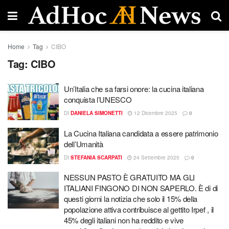
Home
Tag
CIBO
Tag:
CIBO
Un’Italia che sa farsi onore: la cucina italiana
conquista l’UNESCO
DI
DANIELA SIMONETTI
12 Dicembre 2025
0
La Cucina Italiana candidata a essere patrimonio
dell’Umanità
DI
STEFANIA SCARPATI
24 Settembre 2025
0
NESSUN PASTO È GRATUITO MA GLI
ITALIANI FINGONO DI NON SAPERLO. È di di
questi giorni la notizia che solo il 15% della
popolazione attiva contribuisce al gettito Irpef , il
45% degli italiani non ha reddito e vive