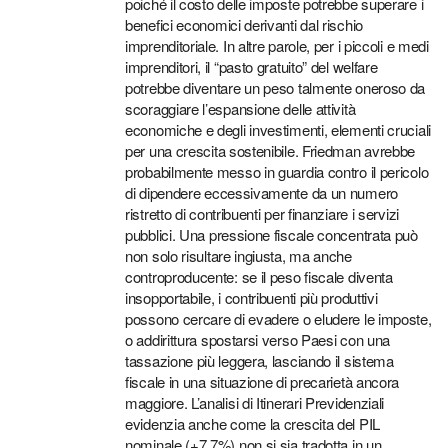
poiché il costo delle imposte potrebbe superare i
benefici economici derivanti dal rischio
imprenditoriale. In altre parole, per i piccoli e medi
imprenditori, il “pasto gratuito” del welfare
potrebbe diventare un peso talmente oneroso da
scoraggiare l’espansione delle attività
economiche e degli investimenti, elementi cruciali
per una crescita sostenibile. Friedman avrebbe
probabilmente messo in guardia contro il pericolo
di dipendere eccessivamente da un numero
ristretto di contribuenti per finanziare i servizi
pubblici. Una pressione fiscale concentrata può
non solo risultare ingiusta, ma anche
controproducente: se il peso fiscale diventa
insopportabile, i contribuenti più produttivi
possono cercare di evadere o eludere le imposte,
o addirittura spostarsi verso Paesi con una
tassazione più leggera, lasciando il sistema
fiscale in una situazione di precarietà ancora
maggiore. L’analisi di Itinerari Previdenziali
evidenzia anche come la crescita del PIL
nominale (+7,7%) non si sia tradotta in un