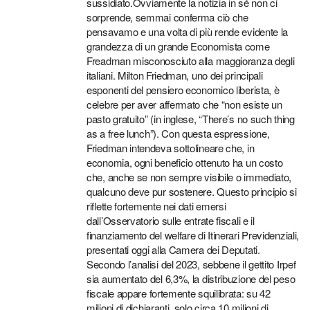
sussidiato.Ovviamente la notizia in sé non ci
sorprende, semmai conferma ciò che
pensavamo e una volta di più rende evidente la
grandezza di un grande Economista come
Freadman misconosciuto alla maggioranza degli
italiani. Milton Friedman, uno dei principali
esponenti del pensiero economico liberista, è
celebre per aver affermato che “non esiste un
pasto gratuito” (in inglese, “There’s no such thing
as a free lunch”). Con questa espressione,
Friedman intendeva sottolineare che, in
economia, ogni beneficio ottenuto ha un costo
che, anche se non sempre visibile o immediato,
qualcuno deve pur sostenere. Questo principio si
riflette fortemente nei dati emersi
dall’Osservatorio sulle entrate fiscali e il
finanziamento del welfare di Itinerari Previdenziali,
presentati oggi alla Camera dei Deputati.
Secondo l’analisi del 2023, sebbene il gettito Irpef
sia aumentato del 6,3%, la distribuzione del peso
fiscale appare fortemente squilibrata: su 42
milioni di dichiaranti, solo circa 10 milioni di