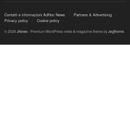
Contatti e informazioni AdHoc News
Partners & Advertising
Privacy policy
Cookie policy
© 2026
JNews
- Premium WordPress news & magazine theme by
Jegtheme
.