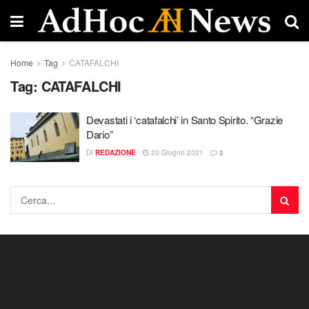
Home
Tag
CATAFALCHI
Tag:
CATAFALCHI
Devastati i ‘catafalchi’ in Santo Spirito. “Grazie
Dario”
DI
REDAZIONE
20 Giugno 2021
2