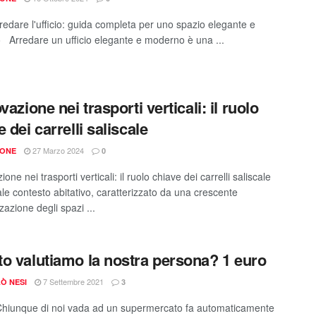
edare l'ufficio: guida completa per uno spazio elegante e
Arredare un ufficio elegante e moderno è una ...
vazione nei trasporti verticali: il ruolo
 dei carrelli saliscale
27 Marzo 2024
IONE
0
ione nei trasporti verticali: il ruolo chiave dei carrelli saliscale
ale contesto abitativo, caratterizzato da una crescente
zzazione degli spazi ...
o valutiamo la nostra persona? 1 euro
7 Settembre 2021
Ò NESI
3
Chiunque di noi vada ad un supermercato fa automaticamente