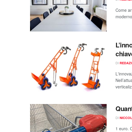
Come arr
moderno 
L’inno
chiave
DI
REDAZ
L'innovaz
Nell’attu
verticali
Quant
DI
NICCOL
1 euro. 