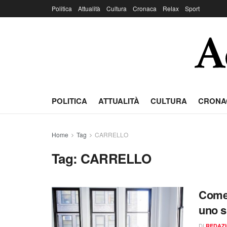
Politica
Attualità
Cultura
Cronaca
Relax
Sport
POLITICA
ATTUALITÀ
CULTURA
CRONA
Home
Tag
CARRELLO
Tag:
CARRELLO
Come 
uno s
DI
REDAZ