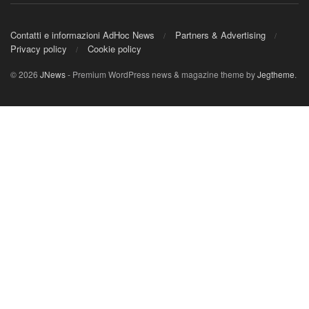
Contatti e informazioni AdHoc News
Partners & Advertising
Privacy policy
Cookie policy
© 2026
JNews
- Premium WordPress news & magazine theme by
Jegtheme
.