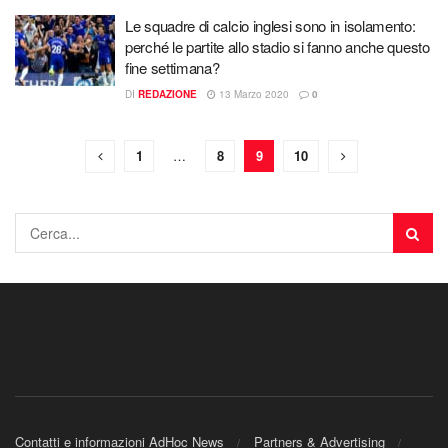
Le squadre di calcio inglesi sono in isolamento:
perché le partite allo stadio si fanno anche questo
fine settimana?
DI
REDAZIONE
13 Marzo 2020
0
1
…
8
9
10
Contatti e informazioni AdHoc News
Partners & Advertising