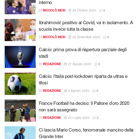
interno
DI
NICCOLÒ NESI
29 Ottobre 2020
0
Ibrahimović positivo al Covid, va in isolamento. A
scuola invece tutta la classe
DI
NICCOLÒ NESI
26 Settembre 2020
0
Calcio: prima prova di riapertura parziale degli
stadi
DI
REDAZIONE
27 Agosto 2020
0
Calcio: l’Italia post-lockdown riparta da ultras e
tifosi
DI
REDAZIONE
3 Agosto 2020
0
France Football ha deciso: Il Pallone d’oro 2020
non sarà assegnato
DI
REDAZIONE
20 Luglio 2020
0
Ci lascia Mario Corso, fenomenale mancino della
Grande Inter