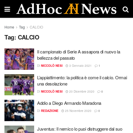
Home
Tag
CALCIO
Tag:
CALCIO
Il campionato di Serie A assapora di nuovo la
bellezza del passato
DI
NICCOLÒ NESI
3 Gennaio 2021
1
L’appiattimento: la politica è come il calcio. Ormai
una desolazione
DI
NICCOLÒ NESI
20 Dicembre 2020
0
Addio a Diego Armando Maradona
DI
REDAZIONE
25 Novembre 2020
0
Juventus: Il nemico lo puoi distruggere dal suo