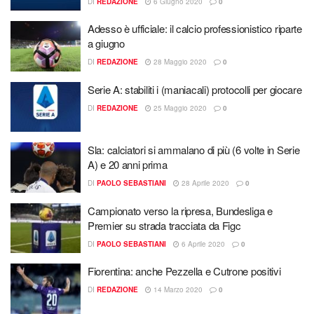
DI
REDAZIONE
6 Giugno 2020
0
Adesso è ufficiale: il calcio professionistico riparte
a giugno
DI
REDAZIONE
28 Maggio 2020
0
Serie A: stabiliti i (maniacali) protocolli per giocare
DI
REDAZIONE
25 Maggio 2020
0
Sla: calciatori si ammalano di più (6 volte in Serie
A) e 20 anni prima
DI
PAOLO SEBASTIANI
28 Aprile 2020
0
Campionato verso la ripresa, Bundesliga e
Premier su strada tracciata da Figc
DI
PAOLO SEBASTIANI
6 Aprile 2020
0
Fiorentina: anche Pezzella e Cutrone positivi
DI
REDAZIONE
14 Marzo 2020
0