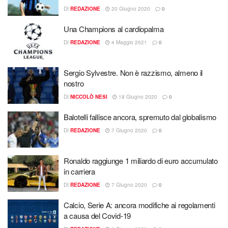
DI
REDAZIONE
20 Giugno 2020
0
Una Champions al cardiopalma
DI
REDAZIONE
4 Maggio 2021
0
Sergio Sylvestre. Non è razzismo, almeno il
nostro
DI
NICCOLÒ NESI
18 Giugno 2020
0
Balotelli fallisce ancora, spremuto dal globalismo
DI
REDAZIONE
7 Giugno 2020
0
Ronaldo raggiunge 1 miliardo di euro accumulato
in carriera
DI
REDAZIONE
7 Giugno 2020
0
Calcio, Serie A: ancora modifiche ai regolamenti
a causa del Covid-19