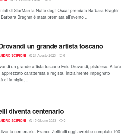
emiati di StarMan la Notte degli Oscar premiata Barbara Braghin
Barbara Braghin è stata premiata all’evento ...
Drovandi un grande artista toscano
21 Agosto 2023
NDRO SCIPIONI
0
vandi un grande artista toscano Enio Drovandi, pistoiese. Attore
, apprezzato caratterista e regista. Inizialmente impegnato
ità di famiglia, ...
elli diventa centenario
15 Giugno 2023
NDRO SCIPIONI
0
i diventa centenario. Franco Zeffirelli oggi avrebbe compiuto 100