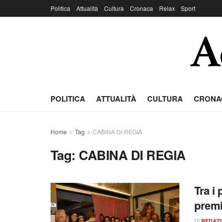
Politica
Attualità
Cultura
Cronaca
Relax
Sport
POLITICA
ATTUALITÀ
CULTURA
CRONA
Home
Tag
CABINA DI REGIA
Tag:
CABINA DI REGIA
Tra i
premi
DI
REDAZ