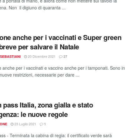
 a portata di mano, e allora come non mettere sul tavolo la
na. Non il digiuno di quaranta ...
ne anche per i vaccinati e Super green
breve per salvare il Natale
20 Dicembre 2021
SEBASTIANI
27
anche per i vaccinati e vaccino anche per i tamponati. Sono in
 nuove restrizioni, necessarie per dare ...
pass Italia, zona gialla e stato
enza: le nuove regole
23 Luglio 2021
IONE
1
s - Terminata la cabina di regia: il certificato verde sarà