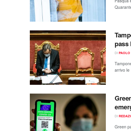
Pasqua è
Quarante
Tampo
pass 
DI
PAOLO 
Tampone 
arrivo le
Green 
emerg
DI
REDAZ
Green pas