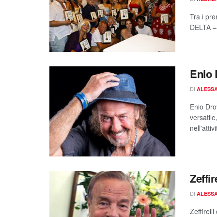
Tra i pr
DELTA – 
Enio 
DI
ALESSA
Enio Dro
versatile
nell'attiv
Zeffir
DI
ALESSA
Zeffirell