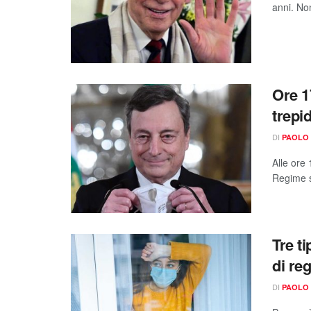
anni. No
Ore 1
trepid
DI
PAOLO 
Alle ore 
Regime s
Tre t
di reg
DI
PAOLO 