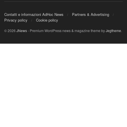
Contatti e informazioni AdHoc News
Partners & Advertising
Privacy policy
Cookie policy
© 2026
JNews
- Premium WordPress news & magazine theme by
Jegtheme
.