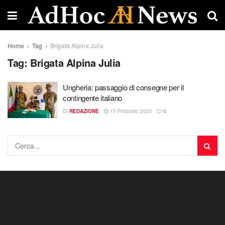
Home
Tag
Brigata Alpina Julia
Tag:
Brigata Alpina Julia
Ungheria: passaggio di consegne per il
contingente italiano
DI
REDAZIONE
15 Febbraio 2023
0