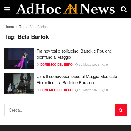
Home
Tag
Béla Bartók
Tag:
Béla Bartók
Tra nevrosi e solitudine: Bartok e Poulenc
trionfano al Maggio
DI
DOMENICO DEL NERO
23 Marzo 2026
0
Un dittico novecentesco al Maggio Musicale
Fiorentino, tra Bartok e Poulenc
DI
DOMENICO DEL NERO
13 Marzo 2026
0