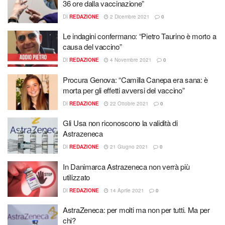
36 ore dalla vaccinazione”
DI
REDAZIONE
2 Dicembre 2021
0
Le indagini confermano: “Pietro Taurino è morto a
causa del vaccino”
DI
REDAZIONE
4 Novembre 2021
0
Procura Genova: “Camilla Canepa era sana: è
morta per gli effetti avversi del vaccino”
DI
REDAZIONE
22 Ottobre 2021
0
Gli Usa non riconoscono la validità di
Astrazeneca
DI
REDAZIONE
21 Giugno 2021
0
In Danimarca Astrazeneca non verrà più
utilizzato
DI
REDAZIONE
14 Aprile 2021
0
AstraZeneca: per molti ma non per tutti. Ma per
chi?