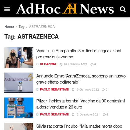
Home
Tag
ASTRAZENECA
Tag:
ASTRAZENECA
Vaccini, in Europa oltre 3 milioni di segnalazioni
per reazioni avverse
DI
REDAZIONE
10 Febbraio 2022
0
Annuncio Ema: “AstraZeneca, scoperto un nuovo
grave effetto collaterale”
DI
PAOLO SEBASTIANI
15 Gennaio 2022
0
Pfizer, inchiesta bomba! Vaccino da 90 centesimi
a dose venduto a 26 euro
DI
PAOLO SEBASTIANI
12 Dicembre 2021
9
Silvia racconta l’incubo: “Mia madre morta dopo