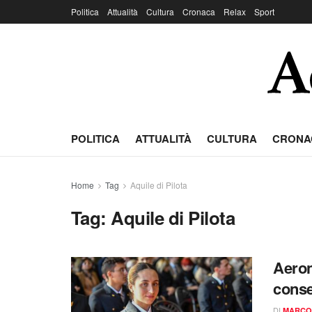
Politica
Attualità
Cultura
Cronaca
Relax
Sport
POLITICA
ATTUALITÀ
CULTURA
CRONA
Home
Tag
Aquile di Pilota
Tag:
Aquile di Pilota
Aeron
conse
DI
MARCO 