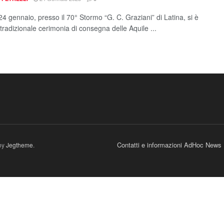
4 gennaio, presso il 70° Stormo “G. C. Graziani” di Latina, si è
 tradizionale cerimonia di consegna delle Aquile ...
Contatti e informazioni AdHoc News
by
Jegtheme
.