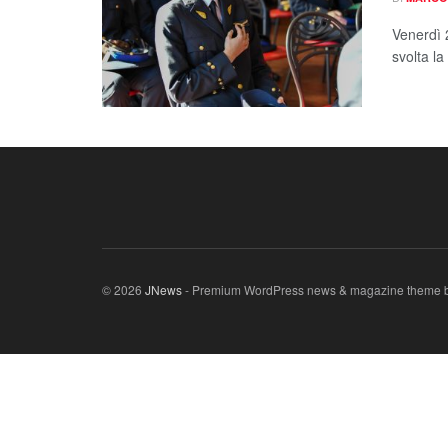
Venerdì 2
svolta la
© 2026
JNews
- Premium WordPress news & magazine theme 