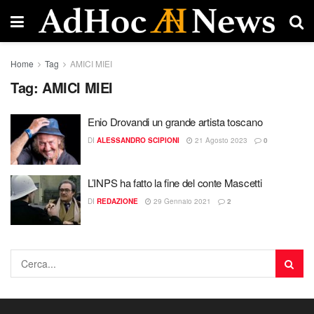
Home
Tag
AMICI MIEI
Tag:
AMICI MIEI
Enio Drovandi un grande artista toscano
DI
ALESSANDRO SCIPIONI
21 Agosto 2023
0
L’INPS ha fatto la fine del conte Mascetti
DI
REDAZIONE
29 Gennaio 2021
2