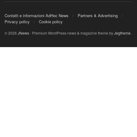
Contatti e informazioni AdHoc News
Partners & Advertising
Privacy policy
Cookie policy
© 2026
JNews
- Premium WordPress news & magazine theme by
Jegtheme
.