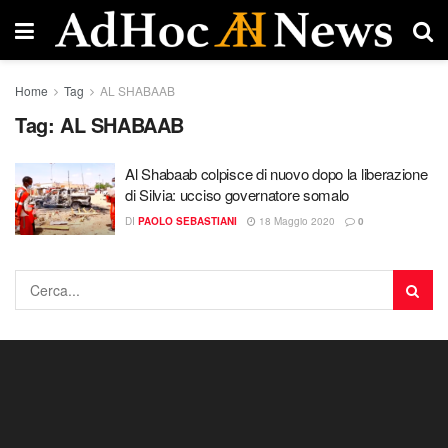
Home
Tag
AL SHABAAB
Tag:
AL SHABAAB
Al Shabaab colpisce di nuovo dopo la liberazione
di Silvia: ucciso governatore somalo
DI
PAOLO SEBASTIANI
18 Maggio 2020
0