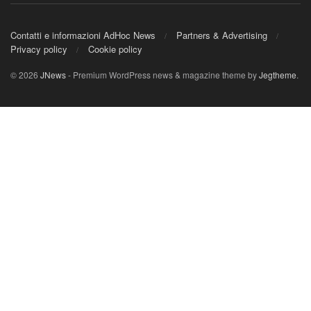
Contatti e informazioni AdHoc News
Partners & Advertising
Privacy policy
Cookie policy
© 2026
JNews
- Premium WordPress news & magazine theme by
Jegtheme
.