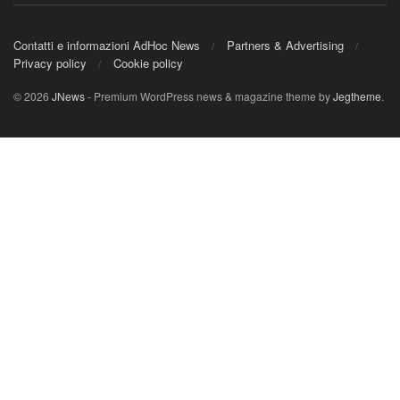
Contatti e informazioni AdHoc News
Partners & Advertising
Privacy policy
Cookie policy
© 2026
JNews
- Premium WordPress news & magazine theme by
Jegtheme
.