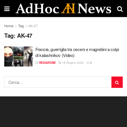
Home
Tag
AK-47
Tag:
AK-47
Francia, guerriglia tra ceceni e magrebini a colpi
di kalashnikov (Video)
DI
REDAZIONE
18 Giugno 2020
0