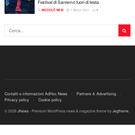
Festival di Sanremo fuori di testa
DI
NICCOLÒ NESI
7 Marzo 2021
0
Contatti e informazioni AdHoc News
Partners & Advertising
Privacy policy
Cookie policy
© 2026
JNews
- Premium WordPress news & magazine theme by
Jegtheme
.