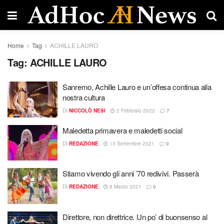
Home
Tag
ACHILLE LAURO
Tag:
ACHILLE LAURO
Sanremo, Achille Lauro e un’offesa continua alla
nostra cultura
DI
NICCOLÒ NESI
2 Febbraio 2022
7
Maledetta primavera e maledetti social
DI
REDAZIONE
13 Settembre 2021
0
Stiamo vivendo gli anni ’70 redivivi. Passerà
DI
REDAZIONE
8 Marzo 2021
0
Direttore, non direttrice. Un po’ di buonsenso al