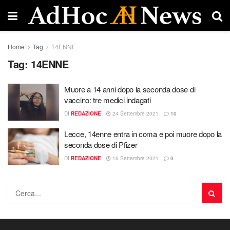
Home
Tag
14ENNE
Tag:
14ENNE
Muore a 14 anni dopo la seconda dose di
vaccino: tre medici indagati
DI
REDAZIONE
24 Settembre 2021
10
Lecce, 14enne entra in coma e poi muore dopo la
seconda dose di Pfizer
DI
REDAZIONE
16 Settembre 2021
0