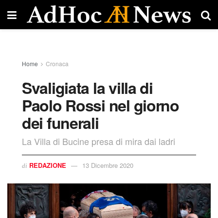
Home
Cronaca
Svaligiata la villa di
Paolo Rossi nel giorno
dei funerali
La Villa di Bucine presa di mira dai ladri
REDAZIONE
13 Dicembre 2020
di