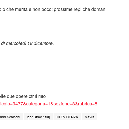
olo che merita e non poco: prossime repliche domani
ta di mercoledì 18 dicembre.
le due opere cfr il mio
p?articolo=9477&categoria=1&sezione=8&rubrica=8
anni Schicchi
Igor Stravinskij
IN EVIDENZA
Mavra