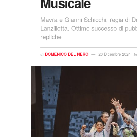
Musicale
Mavra e Gianni Schicchi, regia di D
Lanzillotta. Ottimo successo di pub
repliche
DOMENICO DEL NERO
20 Dicembre 2024
di
In