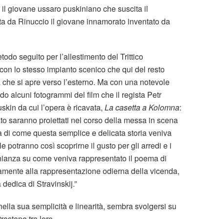
 il giovane ussaro puskiniano che suscita il
ata da Rinuccio il giovane innamorato inventato da
etodo seguito per l’allestimento del Trittico
con lo stesso impianto scenico che qui del resto
 che si apre verso l’esterno. Ma con una notevole
ndo alcuni fotogrammi del film che il regista Petr
skin da cui l’opera è ricavata,
La casetta a Kolomna
:
ato saranno proiettati nel corso della messa in scena
dea di come questa semplice e delicata storia veniva
e potranno così scoprirne il gusto per gli arredi e i
onianza su come veniva rappresentato il poema di
lamente alla rappresentazione odierna della vicenda,
 dedica di Stravinskij.”
, nella sua semplicità e linearità, sembra svolgersi su
rastano tra loro.