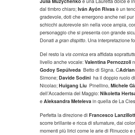
Julia Muzychenko
è una Lauretta dolce e i
dal timbro chiaro;
Iván Ayón Rivas
è un teno
gradevole, doti che emergono anche nel pur l
schicchi autorevole sin nella voce ampia, con
personaggio che si presenta con grande sicur
Donati
a gran dispitto
. Una interpretazione f
Del resto la
vis comica
era affidata soprattu
livello anche vocale:
Valentina Pernozzoli
n
Godoy Sepúlveda
Betto di Signa. C
Adrian
Simone;
Davide Sodini
ha il doppio ruolo d
Nicolao;
Huigang Liu
Pinellino,
Michele G
dell’Accademia del Maggio:
Nikoletta Herts
e
Aleksandra Meteleva
in quella de La Cie
Perfetta la direzione di
Francesco Lanzillot
scorre brillante e ricca di sfumature, dai colo
momenti più lirici come le arie di Rinuccio e 