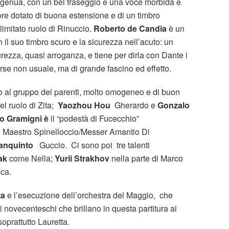
ngenua, con un bel fraseggio e una voce morbida e
re dotato di buona estensione e di un timbro
imitato ruolo di Rinuccio.
Roberto de Candia
è un
 il suo timbro scuro e la sicurezza nell’acuto: un
ezza, quasi arroganza, e tiene per dirla con Dante i
orse non usuale, ma di grande fascino ed effetto.
tto al gruppo dei parenti, molto omogeneo e di buon
el ruolo di Zita;
Yaozhou Hou
Gherardo e
Gonzalo
o Gramigni è
il “podestà di Fucecchio”
i Maestro Spinelloccio/Messer Amantio Di
ianquinto
Guccio. Ci sono poi tre talenti
ak
come Nella;
Yurii Strakhov
nella parte di Marco
sca.
ta
e l’esecuzione dell’orchestra del Maggio, che
ri novecenteschi che brillano in questa partitura ai
soprattutto Lauretta.