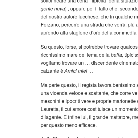
sottolineare una certa “tipicità” della situaz
gente nova
) ; oppure per il fatto che, second
del nostro autore lucchese, che in qualche mo
Forzano, percorre una strada che verrà, più a
aprendo alla stagione d’oro della commedia c
Su questo, forse, si potrebbe trovare qualco
ricchissimo mare del tema della
beffa,
tipicis
vogliamo trovare un … discendente cinemato
calzante è
Amici miei …
Ma parte questo, il regista lavora benissimo 
una vicenda veloce e scattante, che corre ver
meschini e ipocriti vere e proprie marionette 
Lauretta, il cui amore costituisce un moment
dilagante. E infine lui, il grande mattatore
per questo meno efficace.