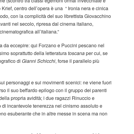
ione (scontro tra classi egemoni ormai invecchiate e
o Krief, centro dell’opera è una “ Ironia nera e cinica
do, con la complicità del suo librettista Giovacchino
vanti nel secolo, ripresa dal cinema italiano,
inematografica all’italiana.”
sa da eccepire: qui Forzano e Puccini pescano nel
simo soprattutto della letteratura
toscana
per cui, se
grafico di
Gianni Schicchi
, forse il parallelo più
sui personaggi e sui movimenti scenici: ne viene fuori
so il suo beffardo epilogo con il gruppo dei parenti
della propria avidità; i due ragazzi Rinuccio e
o di incantevole tenerezza nel cinismo assoluto e
, meno esuberante che in altre messe in scena ma non