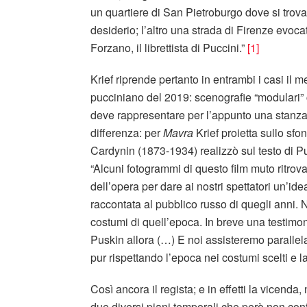
un quartiere di San Pietroburgo dove si trova
desiderio; l’altro una strada di Firenze evoc
Forzano, il librettista di Puccini.”
[1]
Krief riprende pertanto in entrambi i casi il m
pucciniano del 2019: scenografie “modulari” 
deve rappresentare per l’appunto una stanza
differenza: per
Mavra
Krief proietta sullo sfo
Cardynin (1873-1934) realizzò sul testo di Pu
“Alcuni fotogrammi di questo film muto ritrov
dell’opera per dare ai nostri spettatori un’i
raccontata al pubblico russo di quegli anni. N
costumi di quell’epoca. In breve una testim
Puskin allora (…) E noi assisteremo paralle
pur rispettando l’epoca nei costumi scelti e la
Così ancora il regista; e in effetti la vicenda
due diversi piani temporali che però non cont