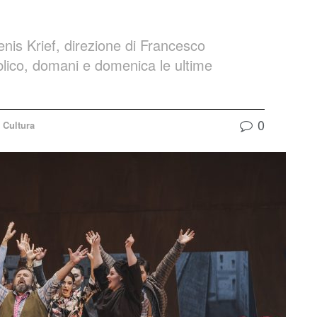
enis Krief, direzione di Francesco
blico, domani e domenica le ultime
0
Cultura