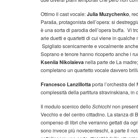
Ottimo il cast vocale:
Julia Muzychenko
, r
Paraša, protagonista dell’opera: si destreggi
è una sorta di parodia dell’opera buffa. Vi tro
arie duetti e quartetti di cui viene in qualc
Spigliato scenicamente e vocalmente anche l
Soprano e tenore hanno ricoperto anche i ruo
Kseniia Nikolaieva
nella parte de La madre
completano un quartetto vocale davvero brill
Francesco Lanzillotta
porta l’orchestra del
complessità della partitura stravinskiana, in c
Il modulo scenico dello
Schicchi
non present
Vecchio e del centro cittadino. La stanza di 
compenso di libri che verranno gettati da ogn
sono invece più novecenteschi, a parte il not