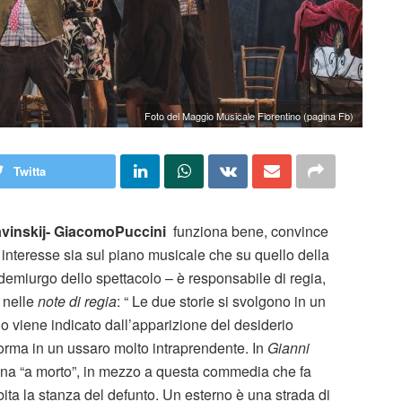
Foto del Maggio Musicale Fiorentino (pagina Fb)
Twitta
avinskij- GiacomoPuccini
funziona bene, convince
 interesse sia sul piano musicale che su quello della
 demiurgo dello spettacolo – è responsabile di regia,
 nelle
note di regia
: “ Le due storie si svolgono in un
rno viene indicato dall’apparizione del desiderio
rma in un ussaro molto intraprendente. In
Gianni
na “a morto”, in mezzo a questa commedia che fa
ita la stanza del defunto. Un esterno è una strada di