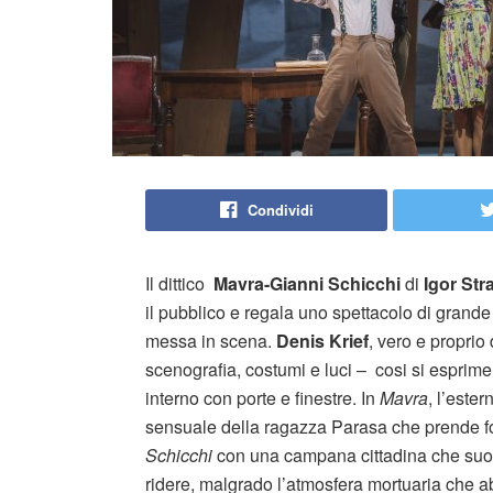
Condividi
Il dittico
Mavra-Gianni Schicchi
di
Igor Str
il pubblico e regala uno spettacolo di grande
messa in scena.
Denis Krief
, vero e proprio
scenografia, costumi e luci – cosi si esprime
interno con porte e finestre. In
Mavra
, l’este
sensuale della ragazza Parasa che prende fo
Schicchi
con una campana cittadina che suo
ridere, malgrado l’atmosfera mortuaria che ab