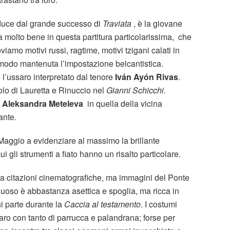
educe dal grande successo di
Traviata
, è la giovane
a molto bene in questa partitura particolarissima, che
viamo motivi russi, ragtime, motivi tzigani calati in
he modo mantenuta l’impostazione belcantistica.
’ussaro interpretato dal tenore
Iván Ayón Rivas
.
lo di Lauretta e Rinuccio nel
Gianni Schicchi.
;
Aleksandra Meteleva
in quella della vicina
ante.
 Maggio a evidenziare al massimo la brillante
ui gli strumenti a fiato hanno un risalto particolare.
a citazioni cinematografiche, ma immagini del Ponte
Buoso è abbastanza asettica e spoglia, ma ricca in
i parte durante la
Caccia al testamento
. I costumi
aro con tanto di parrucca e palandrana; forse per