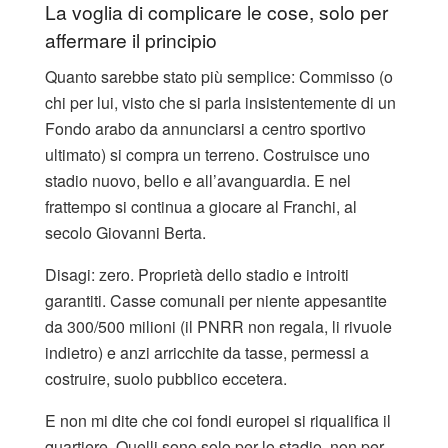
La voglia di complicare le cose, solo per
affermare il principio
Quanto sarebbe stato più semplice: Commisso (o
chi per lui, visto che si parla insistentemente di un
Fondo arabo da annunciarsi a centro sportivo
ultimato) si compra un terreno. Costruisce uno
stadio nuovo, bello e all’avanguardia. E nel
frattempo si continua a giocare al Franchi, al
secolo Giovanni Berta.
Disagi: zero. Proprietà dello stadio e introiti
garantiti. Casse comunali per niente appesantite
da 300/500 milioni (il PNRR non regala, li rivuole
indietro) e anzi arricchite da tasse, permessi a
costruire, suolo pubblico eccetera.
E non mi dite che coi fondi europei si riqualifica il
quartiere. Quelli sono solo per lo stadio, non per