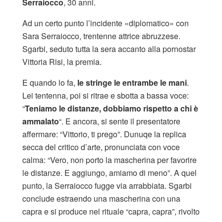
Serraiocco
, 30 anni.
Ad un certo punto l’incidente «diplomatico» con
Sara Serraiocco, trentenne attrice abruzzese.
Sgarbi, seduto tutta la sera accanto alla pornostar
Vittoria Risi, la premia.
E quando lo fa,
le stringe le entrambe le mani
.
Lei tentenna, poi si ritrae e sbotta a bassa voce:
“
Teniamo le distanze, dobbiamo rispetto a chi è
ammalato
“. E ancora, si sente il presentatore
affermare: “Vittorio, ti prego”. Dunuqe la replica
secca del critico d’arte, pronunciata con voce
calma: “Vero, non porto la mascherina per favorire
le distanze. E aggiungo, amiamo di meno”. A quel
punto, la Serraiocco fugge via arrabbiata. Sgarbi
conclude estraendo una mascherina con una
capra e si produce nel rituale “capra, capra”, rivolto