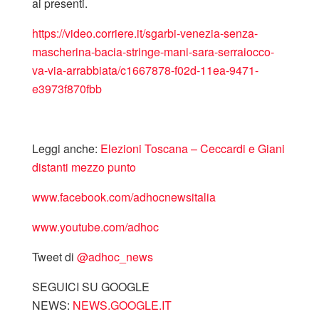
ai presenti.
https://video.corriere.it/sgarbi-venezia-senza-
mascherina-bacia-stringe-mani-sara-serraiocco-
va-via-arrabbiata/c1667878-f02d-11ea-9471-
e3973f870fbb
Leggi anche:
Elezioni Toscana – Ceccardi e Giani
distanti mezzo punto
www.facebook.com/adhocnewsitalia
www.youtube.com/adhoc
Tweet di
‎@adhoc_news
SEGUICI SU GOOGLE
NEWS:
NEWS.GOOGLE.IT