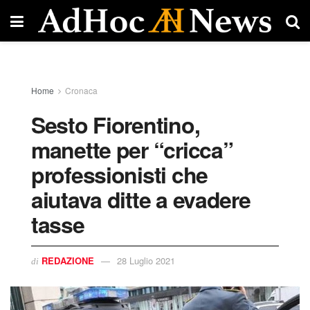
Home
Cronaca
Sesto Fiorentino,
manette per “cricca”
professionisti che
aiutava ditte a evadere
tasse
REDAZIONE
28 Luglio 2021
di