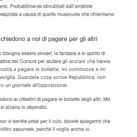
ziamo. Probabilmente obnubilati dall’anidride
torespirata a causa di quelle museruole che chiamiamo
hiedono a noi di pagare per gli altri
 bisogna essere sinceri, la fantasia e lo spirito di
iativa dei Comuni per aiutare gl
i anziani che hanno
ficoltà a pagare le bollette, mi commuove e mi
aviglia. Guardate cosa scrive Repubblica, non
to un giornale all’opposizione.
dono ai cittadini di pagare le bollette degli altri. Ma
 si alzano lo stipendio.
on vi sentite presi per il culo, dovete spiegarmi che
olitici assumete, perché li voglio anche io.