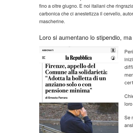
fino a oltre giugno. E noi italiani che ringra
carbonica che ci anestetizza il cervello, au
mascherine.
Loro si aumentano lo stipendio, ma c
Però
iniz
dif
mer
cer
Chie
loro
Se n
ansi