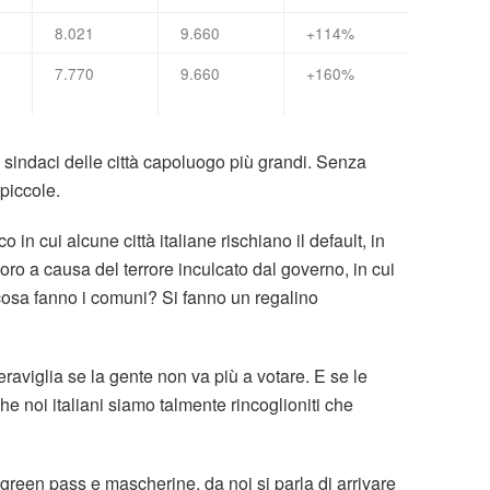
8.021
9.660
+114%
7.770
9.660
+160%
sindaci delle città capoluogo più grandi. Senza
piccole.
 in cui alcune città italiane rischiano il default, in
ro a causa del terrore inculcato dal governo, in cui
, cosa fanno i comuni? Si fanno un regalino
 meraviglia se la gente non va più a votare. E se le
 noi italiani siamo talmente rincoglioniti che
 green pass e mascherine, da noi si parla di arrivare