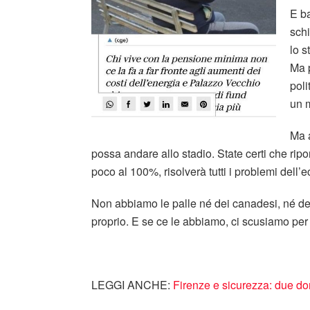
E b
schi
lo s
Ma p
poli
un m
Ma a
possa andare allo stadio. State certi che ripo
poco al 100%, risolverà tutti i problemi dell
Non abbiamo le palle né dei canadesi, né de
proprio. E se ce le abbiamo, ci scusiamo per 
LEGGI ANCHE:
Firenze e sicurezza: due do