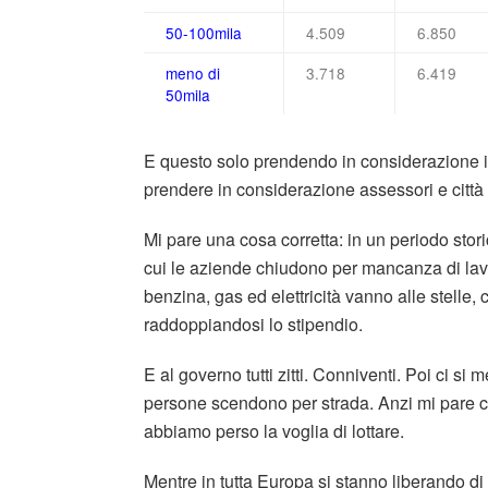
50-100mila
4.509
6.850
meno di
3.718
6.419
50mila
E questo solo prendendo in considerazione i 
prendere in considerazione assessori e città 
Mi pare una cosa corretta: in un periodo storico
cui le aziende chiudono per mancanza di lavo
benzina, gas ed elettricità vanno alle stelle
raddoppiandosi lo stipendio.
E al governo tutti zitti. Conniventi. Poi ci si
persone scendono per strada. Anzi mi pare che
abbiamo perso la voglia di lottare.
Mentre in tutta Europa si stanno liberando di