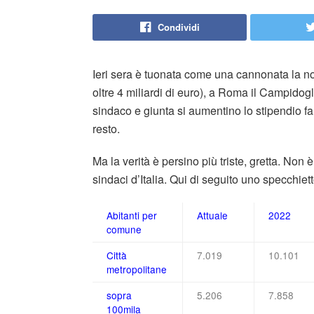
Condividi
Ieri sera è tuonata come una cannonata la not
oltre 4 miliardi di euro), a Roma il Campidog
sindaco e giunta si aumentino lo stipendio fa 
resto.
Ma la verità è persino più triste, gretta. Non
sindaci d’Italia. Qui di seguito uno specchiet
Abitanti per
Attuale
2022
comune
Città
7.019
10.101
metropolitane
sopra
5.206
7.858
100mila