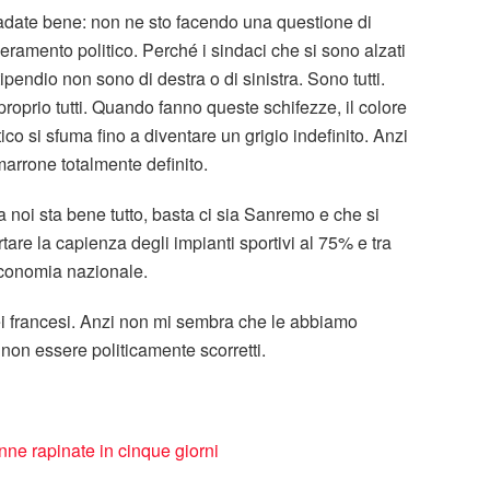
adate bene: non ne sto facendo una questione di
eramento politico. Perché i sindaci che si sono alzati
tipendio non sono di destra o di sinistra. Sono tutti.
roprio tutti. Quando fanno queste schifezze, il colore
tico si sfuma fino a diventare un grigio indefinito. Anzi
arrone totalmente definito.
 noi sta bene tutto, basta ci sia Sanremo e che si
rtare la capienza degli impianti sportivi al 75% e tra
’economia nazionale.
i francesi. Anzi non mi sembra che le abbiamo
non essere politicamente scorretti.
nne rapinate in cinque giorni