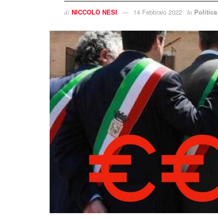
NICCOLÒ NESI
14 Febbraio 2022
Politica
di
In