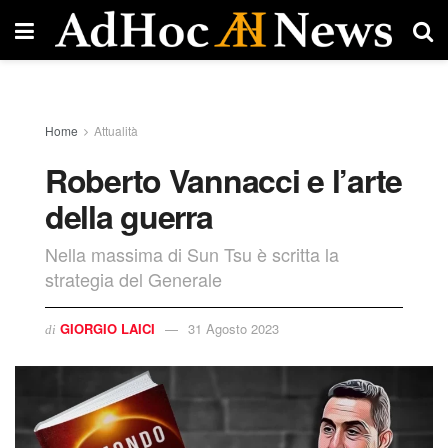
Home
Attualità
Roberto Vannacci e l’arte
della guerra
Nella massima di Sun Tsu è scritta la
strategia del Generale
GIORGIO LAICI
31 Agosto 2023
di