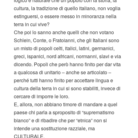
logico e naturale che un popolo con la storia, la
cultura, la tradizione di quello italiano, non voglia
estinguersi, o essere messo in minoranza nella
terra in cui vive?
Che poi lo sanno anche quelli che non votano
Schlein, Conte, o Fratoianni, che gli Italiani sono
un misto di popoli celti, italici, latini, germanici,
greci, ispanici, nord africani, normanni, slavi e via
dicendo. Popoli che però hanno finito per dar vita
a qualcosa di unitario – anche se articolato –
perché tutti hanno finito per accettare lingua e
cultura della terra in cui si sono stabiliti, invece di
cercare di imporre le loro.
E, allora, non abbiano timore di mandare a quel
paese chi parla a sproposito di “suprematismo
bianco” e di ribadire che per “etnica” non si
intende una sostituzione razziale, ma
CULTURALE.