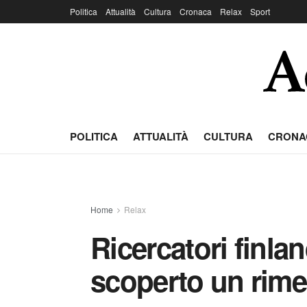
Politica
Attualità
Cultura
Cronaca
Relax
Sport
POLITICA
ATTUALITÀ
CULTURA
CRONA
Home
Relax
Ricercatori finla
scoperto un rime