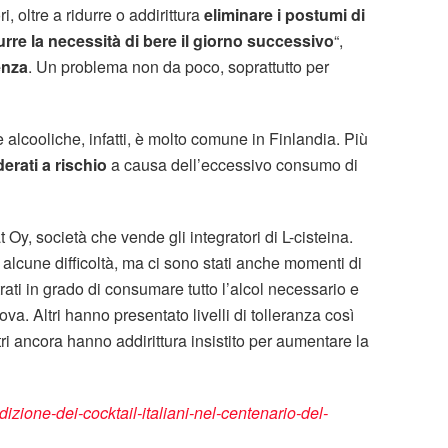
, oltre a ridurre o addirittura
eliminare i postumi di
urre la necessità di bere il giorno successivo
“,
enza
. Un problema non da poco, soprattutto per
alcooliche, infatti, è molto comune in Finlandia. Più
erati a rischio
a causa dell’eccessivo consumo di
Oy, società che vende gli integratori di L-cisteina.
alcune difficoltà, ma ci sono stati anche momenti di
trati in grado di consumare tutto l’alcol necessario e
ova. Altri hanno presentato livelli di tolleranza così
tri ancora hanno addirittura insistito per aumentare la
izione-dei-cocktail-italiani-nel-centenario-del-