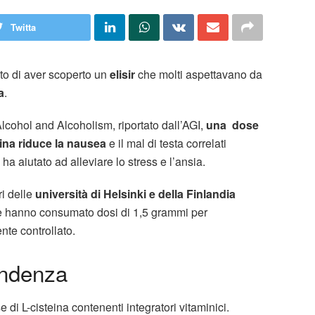
Twitta
to di aver scoperto un
elisir
che molti aspettavano da
a
.
Alcohol and Alcoholism, riportato dall’AGI,
una dose
eina riduce la nausea
e il mal di testa correlati
ha aiutato ad alleviare lo stress e l’ansia.
ri delle
università di Helsinki e della Finlandia
che hanno consumato dosi di 1,5 grammi per
nte controllato.
endenza
di L-cisteina contenenti integratori vitaminici.