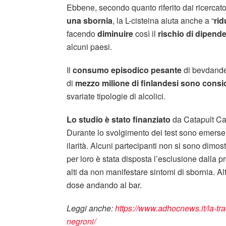
Ebbene, secondo quanto riferito dai ricercatori
una sbornia
, la L-cisteina aiuta anche a “
rid
facendo
diminuire
così il
rischio di dipend
alcuni paesi.
Il
consumo episodico pesante
di bevdande 
di
mezzo milione di finlandesi sono consid
svariate tipologie di alcolici.
Lo studio è stato finanziato
da Catapult Cat 
Durante lo svolgimento dei test sono emerse 
ilarità. Alcuni partecipanti non si sono dimos
per loro è stata disposta l’esclusione dalla pr
alti da non manifestare sintomi di sbornia. Al
dose andando al bar.
Leggi anche:
https://www.adhocnews.it/la-trad
negroni/