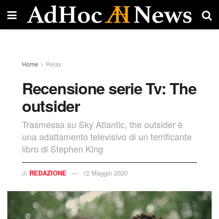
Home
Relax
Recensione serie Tv: The
outsider
Trasmessa su Sky Atlantic, the outsider è
una adattamento televisivo di un terrificante
libro di Stephen King
REDAZIONE
12 Maggio 2020
di