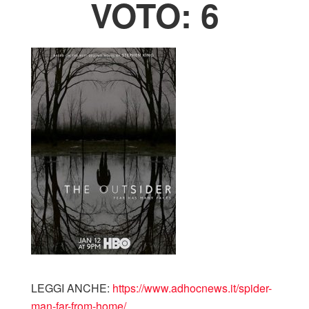
VOTO: 6
LEGGI ANCHE:
https://www.adhocnews.it/spider-
man-far-from-home/