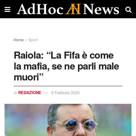
Home
Sport
Raiola: “La Fifa è come
la mafia, se ne parli male
muori”
REDAZIONE
6 Febbraio 2020
di