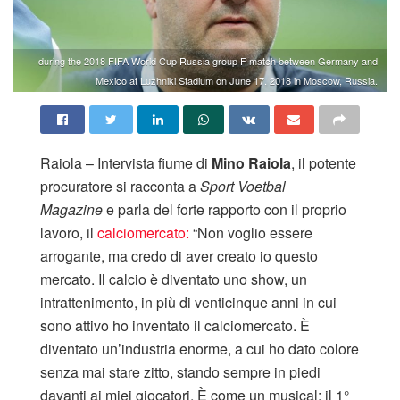
during the 2018 FIFA World Cup Russia group F match between Germany and
Mexico at Luzhniki Stadium on June 17, 2018 in Moscow, Russia.
Raiola – Intervista fiume di
Mino Raiola
, il potente
procuratore si racconta a
Sport Voetbal
Magazine
e parla del forte rapporto con il proprio
lavoro, il
calciomercato:
“Non voglio essere
arrogante, ma credo di aver creato io questo
mercato. Il calcio è diventato uno show, un
intrattenimento, in più di venticinque anni in cui
sono attivo ho inventato il calciomercato. È
diventato un’industria enorme, a cui ho dato colore
senza mai stare zitto, stando sempre in piedi
davanti ai miei giocatori. È come un musical: il 1°