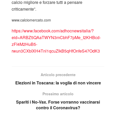
calcio migliore e forzare tutti a pensare
criticamente”.
www.calciomercato.com
https://www.facebook.com/adhocnewsitalia/?
eid=ARBZ5QAaTWYN3mCbhF7pMe_I2KHBcd-
zFI4M2HuB5-
rwun3CXbIXH4Tnl1qcuZlkB5qHfOnfeS47OdK3
Articolo precedente
Elezioni in Toscana: la voglia di non vincere
Prossimo articolo
Spariti i No-Vax. Forse vorranno vaccinarsi
contro il Coronavirus?