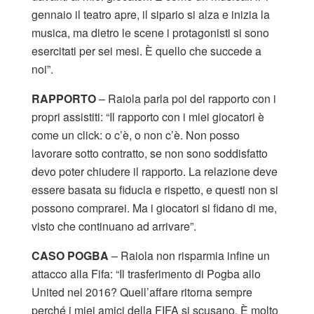
gennaio il teatro apre, il sipario si alza e inizia la
musica, ma dietro le scene i protagonisti si sono
esercitati per sei mesi. È quello che succede a
noi”.
RAPPORTO
– Raiola parla poi del rapporto con i
propri assistiti: “Il rapporto con i miei giocatori è
come un click: o c’è, o non c’è. Non posso
lavorare sotto contratto, se non sono soddisfatto
devo poter chiudere il rapporto. La relazione deve
essere basata su fiducia e rispetto, e questi non si
possono comprarei. Ma i giocatori si fidano di me,
visto che continuano ad arrivare”.
CASO POGBA
– Raiola non risparmia infine un
attacco alla Fifa: “Il trasferimento di Pogba allo
United nel 2016? Quell’affare ritorna sempre
perché i miei amici della FIFA si scusano. È molto