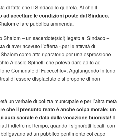
ta di fatto che il Sindaco lo querela. Al che il
o ad accettare le condizioni poste dal Sindaco.
 Shalom e fare pubblica ammenda.
o Shalom – un sacerdote(sic!) legato al Sindaco –
 di aver ricevuto l’offerta «per le attività di
Shalom come atto riparatorio per una espressione
hio Alessio Spinelli che poteva dare adito ad
razione Comunale di Fucecchio». Aggiungendo in tono
resì di essere dispiaciuto e si propone di non
metà un verbale di polizia municipale e per l’altra metà
re che il presunto reato è anche colpa morale: un
cui aura sacrale è data dalla vocazione buonista!
Il
nati indietro nel tempo, quando i signorotti locali, con
 obbligavano ad un pubblico pentimento col capo