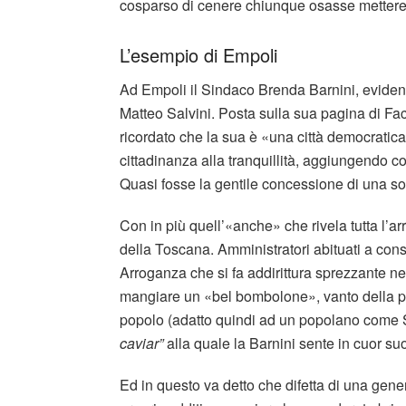
cosparso di cenere chiunque osasse mettere i
L’esempio di Empoli
Ad Empoli il Sindaco Brenda Barnini, evidente
Matteo Salvini. Posta sulla sua pagina di 
ricordato che la sua è «una città democratica 
cittadinanza alla tranquillità, aggiungendo c
Quasi fosse la gentile concessione di una sovr
Con in più quell’«anche» che rivela tutta l’a
della Toscana. Amministratori abituati a cons
Arroganza che si fa addirittura sprezzante nel
mangiare un «bel bombolone», vanto della pa
popolo (adatto quindi ad un popolano come Sal
caviar”
alla quale la Barnini sente in cuor su
Ed in questo va detto che difetta di una gene