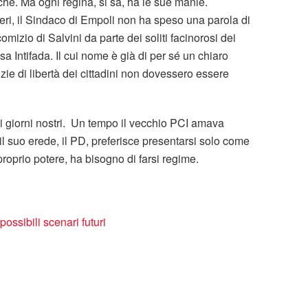
che. Ma ogni regina, si sa, ha le sue manie.
ieri, il Sindaco di Empoli non ha speso una parola di
izio di Salvini da parte dei soliti facinorosi dei
a Intifada. Il cui nome è già di per sé un chiaro
e di libertà dei cittadini non dovessero essere
 ai giorni nostri. Un tempo il vecchio PCI amava
i il suo erede, il PD, preferisce presentarsi solo come
proprio potere, ha bisogno di farsi regime.
possibili scenari futuri