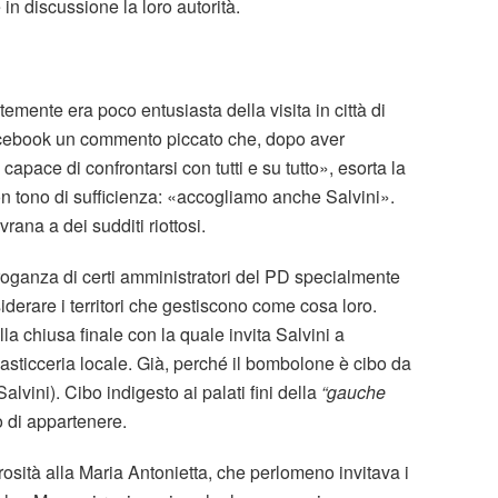
n discussione la loro autorità.
mente era poco entusiasta della visita in città di
Facebook un commento piccato che, dopo aver
capace di confrontarsi con tutti e su tutto», esorta la
on tono di sufficienza: «accogliamo anche Salvini».
ana a dei sudditi riottosi.
rroganza di certi amministratori del PD specialmente
iderare i territori che gestiscono come cosa loro.
la chiusa finale con la quale invita Salvini a
sticceria locale. Già, perché il bombolone è cibo da
vini). Cibo indigesto ai palati fini della
“gauche
o di appartenere.
rosità alla Maria Antonietta, che perlomeno invitava i