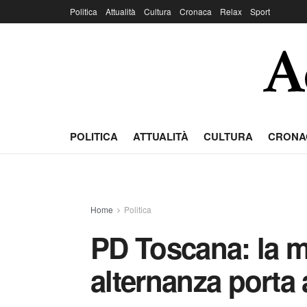
Politica
Attualità
Cultura
Cronaca
Relax
Sport
POLITICA
ATTUALITÀ
CULTURA
CRONA
Home
Politica
PD Toscana: la 
alternanza porta a