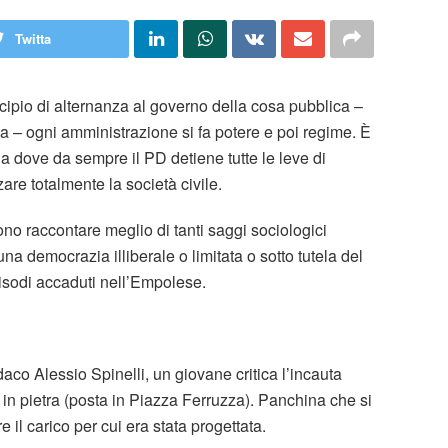
Twitta
pio di alternanza al governo della cosa pubblica –
a – ogni amministrazione si fa potere e poi regime. È
na dove da sempre il PD detiene tutte le leve di
are totalmente la società civile.
sono raccontare meglio di tanti saggi sociologici
na democrazia illiberale o limitata o sotto tutela del
isodi accaduti nell’Empolese.
co Alessio Spinelli, un giovane critica l’incauta
in pietra (posta in Piazza Ferruzza). Panchina che si
il carico per cui era stata progettata.