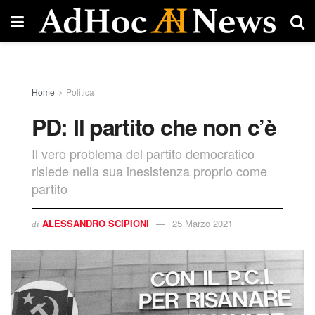
Home
Politica
PD: Il partito che non c’è
Il vero problema del partito democratico
risiede nella sua inesistenza proprio come
partito
ALESSANDRO SCIPIONI
25 Marzo 2021
di