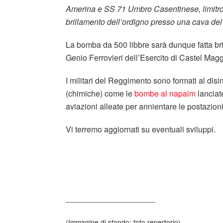
Amerina e SS 71 Umbro Casentinese, limitrofe al
brillamento dell’ordigno presso una cava del
La bomba da 500 libbre sarà dunque fatta bri
Genio Ferrovieri dell’Esercito di Castel Mag
I militari del Reggimento sono formati al dis
(chimiche) come le
bombe al napalm
lanciat
aviazioni alleate per annientare le postazion
Vi terremo aggiornati su eventuali sviluppi.
____________________
(Immagine di sfondo: foto repertorio)