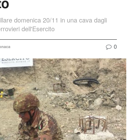
to
illare domenica 20/11 in una cava dagli
rovieri dell'Esercito
0
onaca