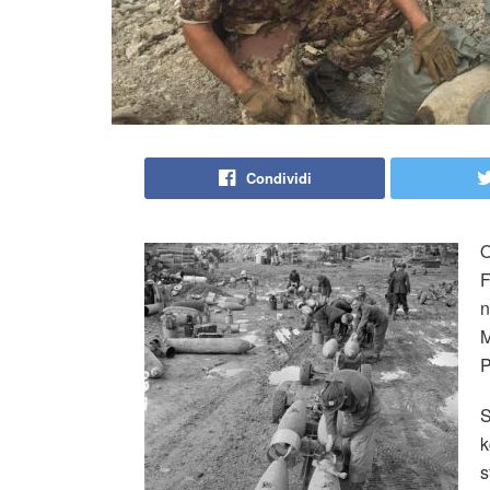
Condividi
O
F
n
M
P
S
k
s