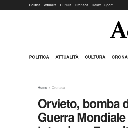
Politica
Attualità
Cultura
Cronaca
Relax
Sport
POLITICA
ATTUALITÀ
CULTURA
CRONA
Home
Cronaca
Orvieto, bomba 
Guerra Mondiale 