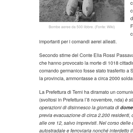
c
c
d
F
Bombe aeree da 500 libbre. (Fonte: Wiki)
c
importanti per i comandi aerei alleati.
Secondo stime del Conte Elia Rossi Passavan
che hanno provocato la morte di 1018 cittadin
comando germanico fosse stato trasferito a S
la provincia, ammontasse a circa 2000 soldat
La Prefettura di Terni ha diramato un comunic
(svoltosi in Prefettura l’8 novembre, nda)
è st
operazioni di disinnesco la giornata di
dome
previa evacuazione di circa 2.200 residenti, 
alle ore 12, salvo imprevisti
.
Nel corso delle 
autostradale e ferroviaria nonché interdetto il