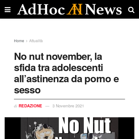
Home
Attualità
No nut november, la
sfida tra adolescenti
all’astinenza da porno e
sesso
REDAZIONE
3 Novembre 2021
di