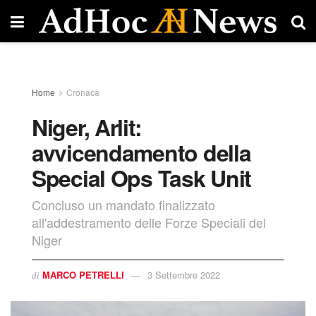
Home
Cronaca
Niger, Arlit:
avvicendamento della
Special Ops Task Unit
Concluso un mandato finalizzato
all'addestramento delle Forze Speciali del
Niger
MARCO PETRELLI
3 Settembre 2022
di