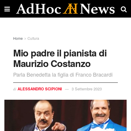
Home
Cultura
Mio padre il pianista di
Maurizio Costanzo
Parla Benedetta la figlia di Franco Bracardi
ALESSANDRO SCIPIONI
3 Settembre 2023
di