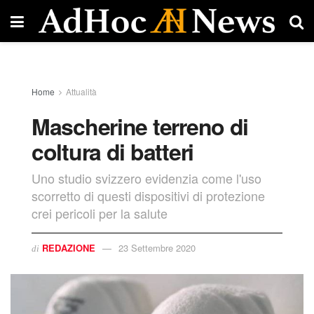
Home
Attualità
Mascherine terreno di
coltura di batteri
Uno studio svizzero evidenzia come l'uso
scorretto di questi dispositivi di protezione
crei pericoli per la salute
REDAZIONE
23 Settembre 2020
di