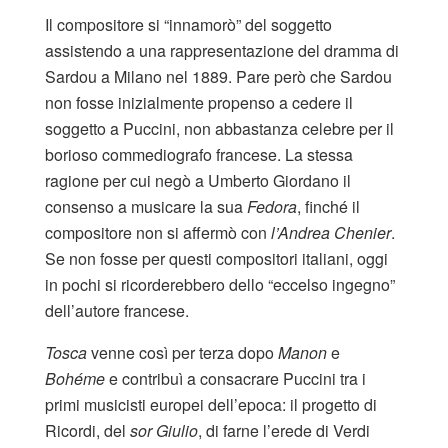
Il compositore si “innamorò” del soggetto
assistendo a una rappresentazione del dramma di
Sardou a Milano nel 1889. Pare però che Sardou
non fosse inizialmente propenso a cedere il
soggetto a Puccini, non abbastanza celebre per il
borioso commediografo francese. La stessa
ragione per cui negò a Umberto Giordano il
consenso a musicare la sua
Fedora
, finché il
compositore non si affermò con
l’Andrea Chenier
.
Se non fosse per questi compositori italiani, oggi
in pochi si ricorderebbero dello “eccelso ingegno”
dell’autore francese.
Tosca
venne così per terza dopo
Manon
e
Bohéme
e contribuì a consacrare Puccini tra i
primi musicisti europei dell’epoca: il progetto di
Ricordi, del
sor Giulio
, di farne l’erede di Verdi