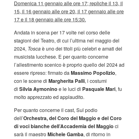
Domenica 11 gennaio alle ore 17; repliche il 13, il
15, il 16 gennaio alle ore 20, il 17 gennaio alle ore
17 e il 18 gennaio alle ore 15:30.
Andata in scena per 17 volte nel corso delle
stagioni del Teatro, di cui l’ultima nel maggio del
2024,
Tosca
è uno dei titoli più celebri e amati del
musicista lucchese. E per quanto concerne
l’allestimento scenico è proprio quello del 2024 ad
essere ripreso: firmato da
Massimo Popolizio
,
con le scene di
Margherita Palli
, i costumi
di
Silvia Aymonino
e le luci di
Pasquale Mari
, fu
molto apprezzato ed applaudito.
Per quanto concerne il cast, Sul podio
dell’
Orchestra, del Coro del Maggio e del Coro
di voci bianche dell’Accademia del Maggio
ci
sarà il maestro
Michele Gamba
, di ritorno in