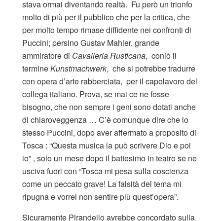
stava ormai diventando realtà. Fu però un trionfo
molto di più per il pubblico che per la critica, che
per molto tempo rimase diffidente nei confronti di
Puccini; persino Gustav Mahler, grande
ammiratore di
Cavalleria Rusticana
, coniò il
termine
Kunstmachwerk
, che si potrebbe tradurre
con opera d’arte rabberciata, per il capolavoro del
collega italiano. Prova, se mai ce ne fosse
bisogno, che non sempre i geni sono dotati anche
di chiaroveggenza … C’è comunque dire che lo
stesso Puccini, dopo aver affermato a proposito di
Tosca : “Questa musica la può scrivere Dio e poi
io” , solo un mese dopo il battesimo in teatro se ne
usciva fuori con “Tosca mi pesa sulla coscienza
come un peccato grave! La falsità del tema mi
ripugna e vorrei non sentire più quest’opera”.
Sicuramente Pirandello avrebbe concordato sulla