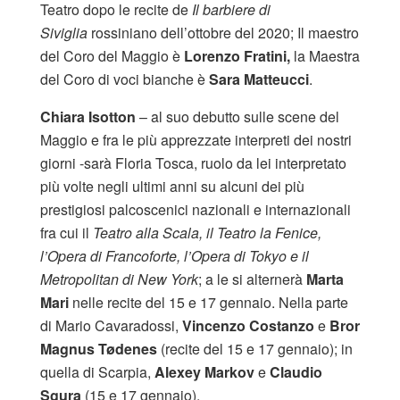
Teatro dopo le recite de
Il barbiere di
Siviglia
rossiniano dell’ottobre del 2020; Il maestro
del Coro del Maggio è
Lorenzo Fratini,
la Maestra
del Coro di voci bianche è
Sara Matteucci
.
Chiara Isotton
– al suo debutto sulle scene del
Maggio e fra le più apprezzate interpreti dei nostri
giorni -sarà Floria Tosca, ruolo da lei interpretato
più volte negli ultimi anni su alcuni dei più
prestigiosi palcoscenici nazionali e internazionali
fra cui il
Teatro alla Scala, il Teatro la Fenice,
l’Opera di Francoforte, l’Opera di Tokyo e il
Metropolitan di New York
; a le si alternerà
Marta
Mari
nelle recite del 15 e 17 gennaio. Nella parte
di Mario Cavaradossi,
Vincenzo Costanzo
e
Bror
Magnus Tødenes
(recite del 15 e 17 gennaio); in
quella di Scarpia,
Alexey Markov
e
Claudio
Sgura
(15 e 17 gennaio).