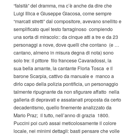
“falsità” del dramma, ma c’è anche da dire che
Luigi Illica e Giuseppe Giacosa, come sempre
“marcati stretti” dal compositore, avevano snellito e
semplificato quel testo farraginoso compiendo
una sorta di miracolo:: da cinque atti a tre e da 23
personaggi a nove, dove quelli che contano (e …
cantano, almeno in misura degna di nota) sono
solo tre: il pittore filo francese Cavaradossi, la
sua bella amante, la cantante Floria Tosca e il
barone Scarpia, cattivo da manuale e manco a
dirlo capo della polizia pontificia, un personaggio
talmente ripugnante da non sfigurare affatto nella
galleria di depravati e assatanati proposta da certo
decadentismo, quello finemente analizzato da
Mario Praz; il tutto, nell’anno di grazia 1800.
Puccini poi curò assai meticolosamente il colore
locale, nei minimi dettagli: basti pensare che volle