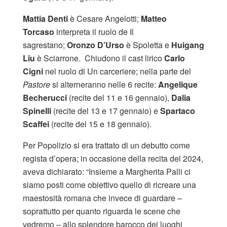
Mattia Denti
è Cesare Angelotti;
Matteo
Torcaso
interpreta il ruolo de Il
sagrestano;
Oronzo D’Urso
è Spoletta e
Huigang
Liu
è Sciarrone. Chiudono il cast lirico
Carlo
Cigni
nel ruolo di Un carceriere; nella parte del
Pastore
si alterneranno nelle 6 recite:
Angelique
Becherucci
(recite del 11 e 16 gennaio),
Dalia
Spinelli
(recite del 13 e 17 gennaio) e
Spartaco
Scaffei
(recite del 15 e 18 gennaio).
Per Popolizio si era trattato di un debutto come
regista d’opera; in occasione della recita del 2024,
aveva dichiarato: “Insieme a Margherita Palli ci
siamo posti come obiettivo quello di ricreare una
maestosità romana che invece di guardare –
soprattutto per quanto riguarda le scene che
vedremo – allo splendore barocco dei luoghi