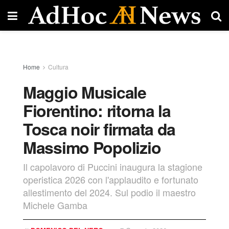
Home
Cultura
Maggio Musicale
Fiorentino: ritorna la
Tosca noir firmata da
Massimo Popolizio
Il capolavoro di Puccini inaugura la stagione
operistica 2026 con l'applaudito e fortunato
allestimento del 2024. Sul podio il maestro
Michele Gamba