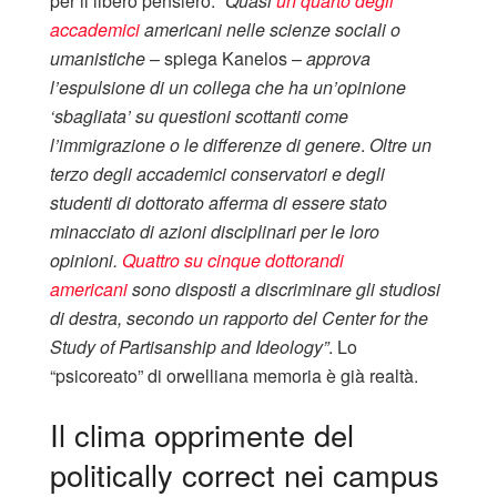
per il libero pensiero. “
Quasi
un quarto degli
accademici
americani nelle scienze sociali o
umanistiche
– spiega Kanelos –
approva
l’espulsione di un collega che ha un’opinione
‘sbagliata’ su questioni scottanti come
l’immigrazione o le differenze di genere
.
Oltre un
terzo degli accademici conservatori e degli
studenti di dottorato afferma di essere stato
minacciato di azioni disciplinari per le loro
opinioni.
Quattro su cinque dottorandi
americani
sono disposti a discriminare gli studiosi
di destra, secondo un rapporto del Center for the
Study of Partisanship and Ideology”
. Lo
“psicoreato” di orwelliana memoria è già realtà.
Il clima opprimente del
politically correct nei campus