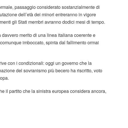
formale, passaggio considerato sostanzialmente di
lutazione dell’età dei minori entreranno in vigore
amenti gli Stati membri avranno dodici mesi di tempo.
a davvero merito di una linea italiana coerente e
 comunque imboccato, spinta dal fallimento ormai
rive con i condizionali: oggi un governo che la
rnazione del sovranismo più becero ha riscritto, voto
ropa.
he il partito che la sinistra europea considera ancora,