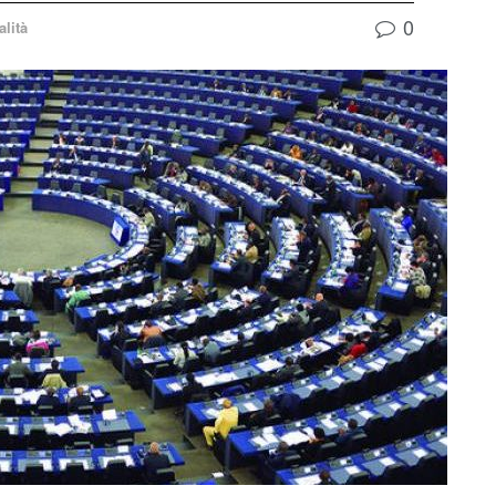
0
alità