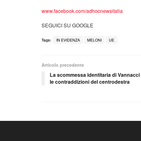
www.facebook.co
m/adhocnewsitalia
SEGUICI SU GOOGLE
Tags:
IN EVIDENZA
MELONI
UE
Articolo precedente
La scommessa identitaria di Vannacci
le contraddizioni del centrodestra