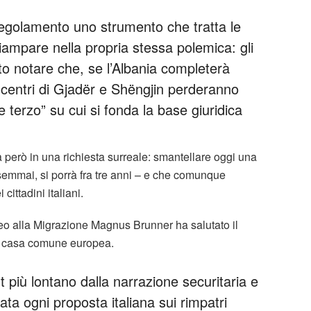
 regolamento uno strumento che tratta le
iampare nella propria stessa polemica: gli
to notare che, se l’Albania completerà
 i centri di Gjadër e Shëngjin perderanno
terzo” su cui si fonda la base giuridica
 però in una richiesta surreale: smantellare oggi una
semmai, si porrà fra tre anni – e che comunque
cittadini italiani.
peo alla Migrazione Magnus Brunner ha salutato il
a casa comune europea.
 più lontano dalla narrazione securitaria e
ata ogni proposta italiana sui rimpatri