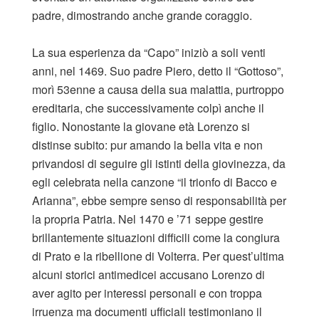
padre, dimostrando anche grande coraggio.
La sua esperienza da “Capo” iniziò a soli venti
anni, nel 1469. Suo padre Piero, detto il “Gottoso”,
morì 53enne a causa della sua malattia, purtroppo
ereditaria, che successivamente colpì anche il
figlio. Nonostante la giovane età Lorenzo si
distinse subito: pur amando la bella vita e non
privandosi di seguire gli istinti della giovinezza, da
egli celebrata nella canzone “il trionfo di Bacco e
Arianna”, ebbe sempre senso di responsabilità per
la propria Patria. Nel 1470 e ’71 seppe gestire
brillantemente situazioni difficili come la congiura
di Prato e la ribellione di Volterra. Per quest’ultima
alcuni storici antimedicei accusano Lorenzo di
aver agito per interessi personali e con troppa
irruenza ma documenti ufficiali testimoniano il