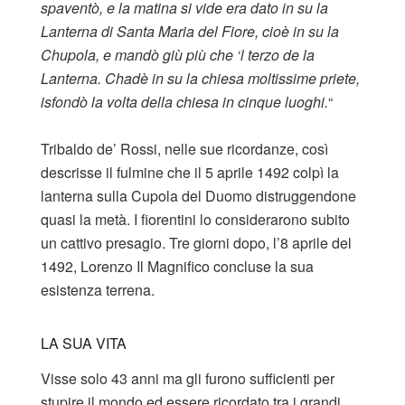
spaventò, e la matina si vide era dato in su la
Lanterna di Santa Maria del Fiore, cioè in su la
Chupola, e mandò giù più che ‘l terzo de la
Lanterna. Chadè in su la chiesa moltissime priete,
isfondò la volta della chiesa in cinque luoghi.
“
Tribaldo de’ Rossi, nelle sue ricordanze, così
descrisse il fulmine che il 5 aprile 1492 colpì la
lanterna sulla Cupola del Duomo distruggendone
quasi la metà. I fiorentini lo considerarono subito
un cattivo presagio. Tre giorni dopo, l’8 aprile del
1492, Lorenzo Il Magnifico concluse la sua
esistenza terrena.
LA SUA VITA
Visse solo 43 anni ma gli furono sufficienti per
stupire il mondo ed essere ricordato tra i grandi