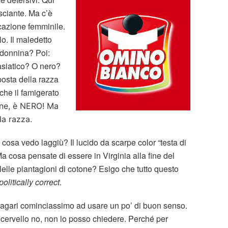
sciante. Ma c’è
ficazione femminile.
lo. Il maledetto
 donnina? Poi:
siatico? O nero?
posta della razza
che il famigerato
one, è NERO! Ma
lla razza.
 cosa vedo laggiù? Il lucido da scarpe color “testa di
a cosa pensate di essere in Virginia alla fine del
lle piantagioni di cotone? Esigo che tutto questo
politically correct
.
agari cominciassimo ad usare un po’ di buon senso.
 cervello no, non lo posso chiedere. Perché per