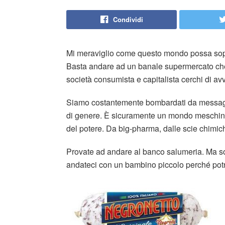
Condividi
Mi meraviglio come questo mondo possa sopra
Basta andare ad un banale supermercato che
società consumista e capitalista cerchi di av
Siamo costantemente bombardati da messaggi 
di genere. È sicuramente un mondo meschino g
del potere. Da big-pharma, dalle scie chimic
Provate ad andare al banco salumeria. Ma s
andateci con un bambino piccolo perché pot