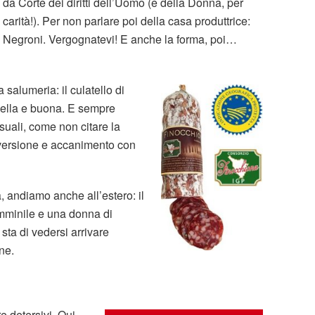
da Corte dei diritti dell’Uomo (e della Donna, per
carità!). Per non parlare poi della casa produttrice:
Negroni. Vergognatevi! E anche la forma, poi…
salumeria: il culatello di
bella e buona. E sempre
ssuali, come non citare la
versione e accanimento con
a, andiamo anche all’estero: il
emminile e una donna di
 sta di vedersi arrivare
ne.
 detersivi. Qui