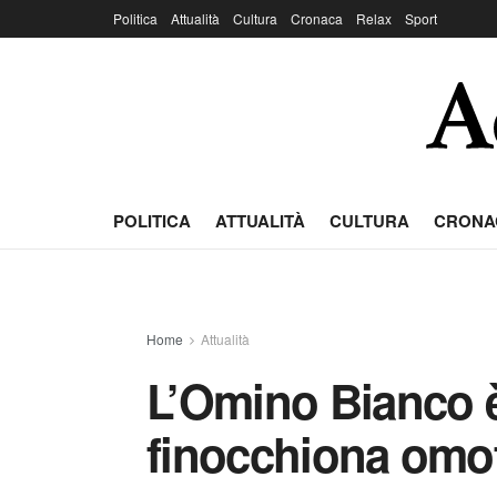
Politica
Attualità
Cultura
Cronaca
Relax
Sport
POLITICA
ATTUALITÀ
CULTURA
CRONA
Home
Attualità
L’Omino Bianco è 
finocchiona omo