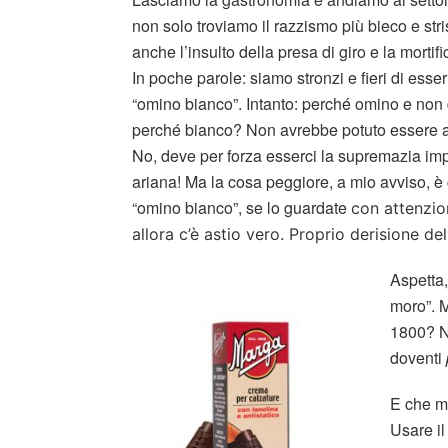
non solo troviamo il razzismo più bieco e stri
anche l’insulto della presa di giro e la morti
In poche parole: siamo stronzi e fieri di esser
“omino bianco”. Intanto: perché omino e non
perché bianco? Non avrebbe potuto essere a
No, deve per forza esserci la supremazia im
ariana! Ma la cosa peggiore, a mio avviso, è 
“omino bianco”, se lo guardate
con attenzi
allora c’è astio vero. Proprio derisione de
Aspetta,
moro”. M
1800? Ne
doventi
E che m
Usare il