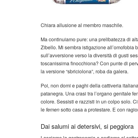
Chiara allusione al membro maschile.
Ma continuiamo pure: una prelibatezza di alta 
Zibello. Mi sembra istigazione all’omofobia 
sull’avversione verso la diversità di gusti se
toscanissima finocchiona? Con punte di per
la versione “sbriciolona”, roba da galera.
Poi, non domi e paghi della cattiveria italian
patanegra. Una crasi tra l’organo genitale f
colore. Sessisti e razzisti in un colpo solo. Ci
le
femen
sotto casa a protestare. E con ragio
Dai salumi ai detersivi, si peggiora
Lasciamo la gastronomia e andiamo al settore