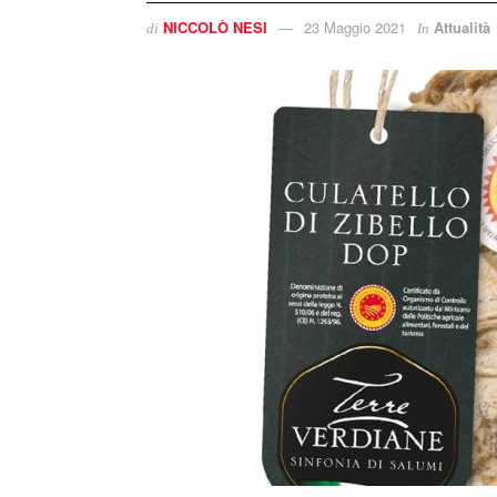
NICCOLÒ NESI
23 Maggio 2021
Attualità
di
In