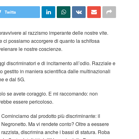
Twitta
vvivere al razzismo imperante delle nostre vite.
 ci possiamo accorgere di quanto la schifosa
velenare le nostre coscienze.
discriminatori e di incitamento all’odio. Razziale e
estito in maniera scientifica dalle multinazionali
he e dal 5G.
olo se avete coraggio. E mi raccomando: non
rebbe essere pericoloso.
Cominciamo dal prodotto più discriminante: il
Negronetto. Ma vi rendete conto? Oltre a eessere
razzista, discrimina anche i bassi di statura. Roba