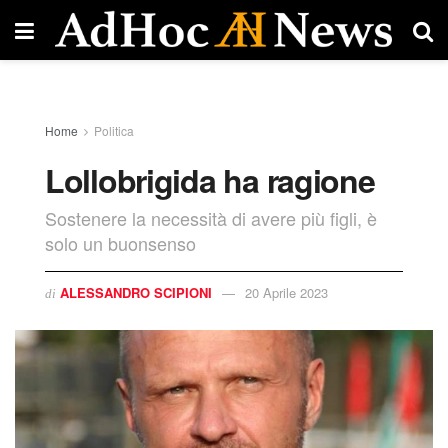
Home
Politica
Lollobrigida ha ragione
Sostenere la necessità di avere più figli, è
solo un buonsenso
ALESSANDRO SCIPIONI
20 Aprile 2023
di