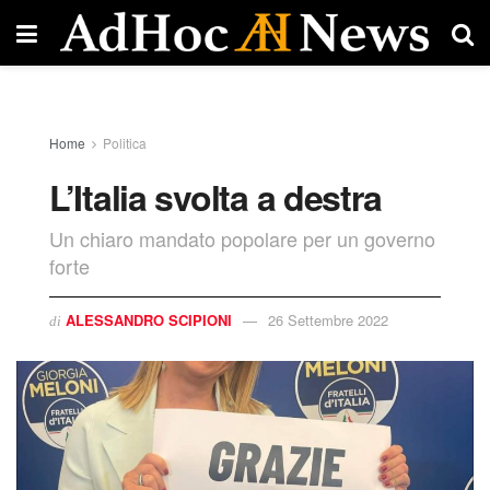
Home
Politica
L’Italia svolta a destra
Un chiaro mandato popolare per un governo
forte
ALESSANDRO SCIPIONI
26 Settembre 2022
di