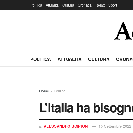
Politica
Attualità
Cultura
Cronaca
Relax
Sport
POLITICA
ATTUALITÀ
CULTURA
CRONA
Home
Politica
L’Italia ha bisogn
ALESSANDRO SCIPIONI
10 Settembre 2022
di