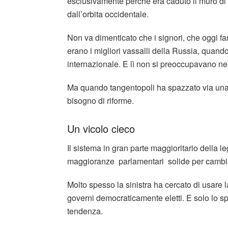
esclusivamente perché era caduto il muro di B
dall’orbita occidentale.
Non va dimenticato che i signori, che oggi fa
erano i migliori vassalli della Russia, quan
internazionale. E lì non si preoccupavano n
Ma quando tangentopoli ha spazzato via una c
bisogno di riforme.
Un vicolo cieco
Il sistema in gran parte maggioritario della 
maggioranze parlamentari solide per cambiar
Molto spesso la sinistra ha cercato di usare 
governi democraticamente eletti. E solo lo sp
tendenza.