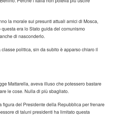
erlino. Perché l’Italia non poteva più uscire
nno la morale sui presunti attuali amici di Mosca,
do questa era lo Stato guida del comunismo
eanche di nasconderlo.
lasse politica, sin da subito è apparso chiaro il
legge Mattarella, aveva illuso che potessero bastare
e le cose. Nulla di più sbagliato.
la figura del Presidente della Repubblica per frenare
essore di taluni presidenti ha limitato questa