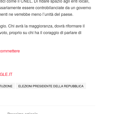
ci come il CNEL. Di ridare spazio agli enti locali,
ssariamente essere controbilanciate da un governo
imenti ne verrebbe meno l’unità del paese.
gio. Chi avrà la maggioranza, dovrà riformare il
voto, proprio su chi ha il coraggio di parlare di
 commettere
LE.IT
TUZIONE
ELEZIONI PRESIDENTE DELLA REPUBBLICA
Prossimo articolo