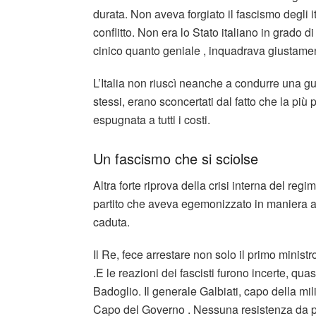
durata. Non aveva forgiato il fascismo degli i
conflitto. Non era lo Stato italiano in grado
cinico quanto geniale , inquadrava giustament
L’Italia non riuscì neanche a condurre una g
stessi, erano sconcertati dal fatto che la più
espugnata a tutti i costi.
Un fascismo che si sciolse
Altra forte riprova della crisi interna del re
partito che aveva egemonizzato in maniera aut
caduta.
Il Re, fece arrestare non solo il primo minist
.E le reazioni dei fascisti furono incerte, qua
Badoglio. Il generale Galbiati, capo della mi
Capo del Governo . Nessuna resistenza da pa