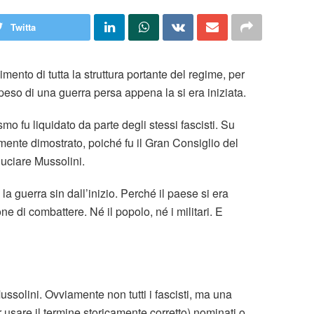
Twitta
ento di tutta la struttura portante del regime, per
l peso di una guerra persa appena la si era iniziata.
smo fu liquidato da parte degli stessi fascisti. Su
mente dimostrato, poiché fu il Gran Consiglio del
uciare Mussolini.
la guerra sin dall’inizio. Perché il paese si era
e di combattere. Né il popolo, né i militari. E
ussolini. Ovviamente non tutti i fascisti, ma una
 usare il termine storicamente corretto) nominati o