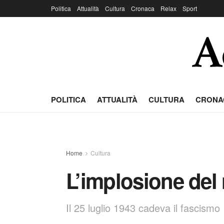
Politica
Attualità
Cultura
Cronaca
Relax
Sport
POLITICA
ATTUALITÀ
CULTURA
CRONA
Home
Cultura
L’implosione del
Il 25 luglio 1943 cadeva il fascismo