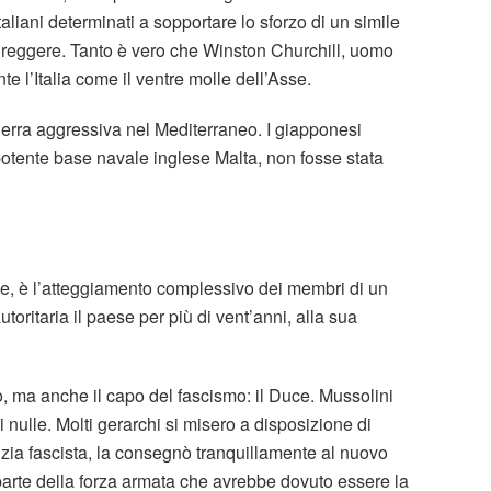
taliani determinati a sopportare lo sforzo di un simile
 di reggere. Tanto è vero che Winston Churchill, uomo
e l’Italia come il ventre molle dell’Asse.
uerra aggressiva nel Mediterraneo. I giapponesi
 potente base navale inglese Malta, non fosse stata
gime, è l’atteggiamento complessivo dei membri di un
oritaria il paese per più di vent’anni, alla sua
ro, ma anche il capo del fascismo: il Duce. Mussolini
si nulle. Molti gerarchi si misero a disposizione di
lizia fascista, la consegnò tranquillamente al nuovo
rte della forza armata che avrebbe dovuto essere la