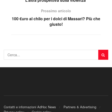
L’altra prospettiva sulla violenza
Prossimo articolo
100 €uro al chilo per i dolci di Massari? Più che
giusto!
Contatti e informazioni AdHoc News
Partners & Advertising
Privacy policy
Cookie policy