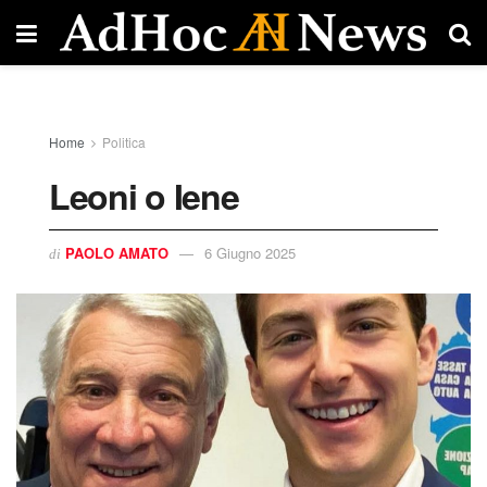
Home
Politica
Leoni o Iene
PAOLO AMATO
6 Giugno 2025
di