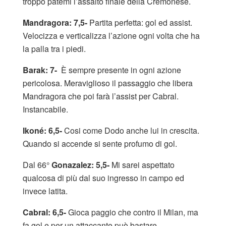
troppo patemi l’assalto finale della Cremonese.
Mandragora: 7,5-
Partita perfetta: gol ed assist.
Velocizza e verticalizza l’azione ogni volta che ha
la palla tra i piedi.
Barak: 7-
È sempre presente in ogni azione
pericolosa. Meraviglioso il passaggio che libera
Mandragora che poi farà l’assist per Cabral.
Instancabile.
Ikoné: 6,5-
Cosi come Dodo anche lui in crescita.
Quando si accende si sente profumo di gol.
Dal 66°
Gonazalez: 5,5-
Mi sarei aspettato
qualcosa di più dal suo ingresso in campo ed
invece latita.
Cabral: 6,5-
Gioca paggio che contro il Milan, ma
fa gol e per un attaccante può bastare.