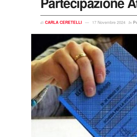
Partecipazione At
CARLA CERETELLI
17 Novembre 2024
Po
di
In