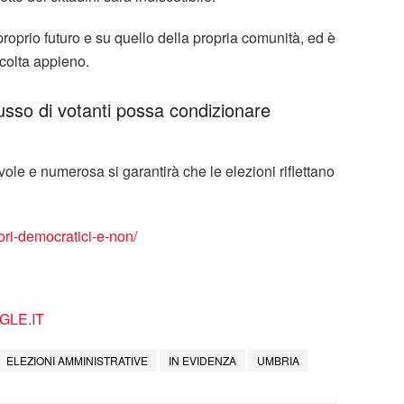
l proprio futuro e su quello della propria comunità, ed è
colta appieno.
sso di votanti possa condizionare
le e numerosa si garantirà che le elezioni riflettano
ori-democratici-e-non/
LE.IT
ELEZIONI AMMINISTRATIVE
IN EVIDENZA
UMBRIA