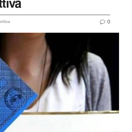
tiva
0
litica