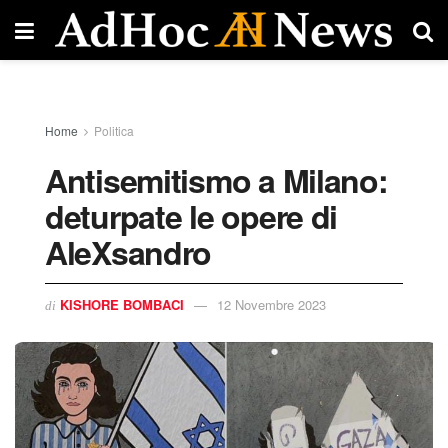
Home
Politica
Antisemitismo a Milano:
deturpate le opere di
AleXsandro
KISHORE BOMBACI
12 Novembre 2023
di