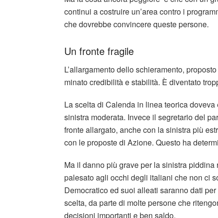
continui a costruire un’area contro i progra
che dovrebbe convincere queste persone.
Un fronte fragile
L’allargamento dello schieramento, proposto 
minato credibilità e stabilità. È diventato tr
La scelta di Calenda in linea teorica doveva 
sinistra moderata. Invece il segretario del pa
fronte allargato, anche con la sinistra più e
con le proposte di Azione. Questo ha determin
Ma il danno più grave per la sinistra piddina ri
palesato agli occhi degli italiani che non ci son
Democratico ed suoi alleati saranno dati per 
scelta, da parte di molte persone che riteng
decisioni importanti e ben saldo.