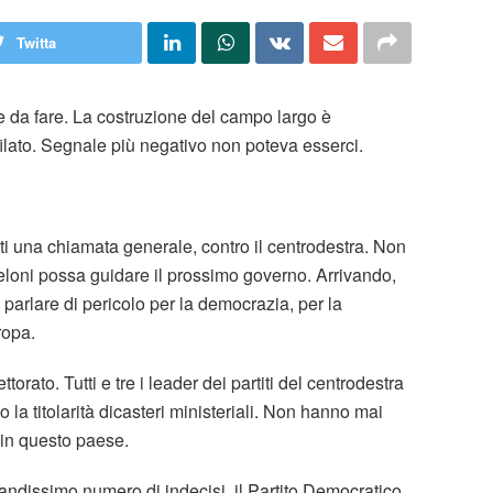
Twitta
te da fare. La costruzione del campo largo è
ilato. Segnale più negativo non poteva esserci.
ti una chiamata generale, contro il centrodestra. Non
eloni possa guidare il prossimo governo. Arrivando,
 parlare di pericolo per la democrazia, per la
ropa.
orato. Tutti e tre i leader dei partiti del centrodestra
 la titolarità dicasteri ministeriali. Non hanno mai
 in questo paese.
ndissimo numero di indecisi, il Partito Democratico