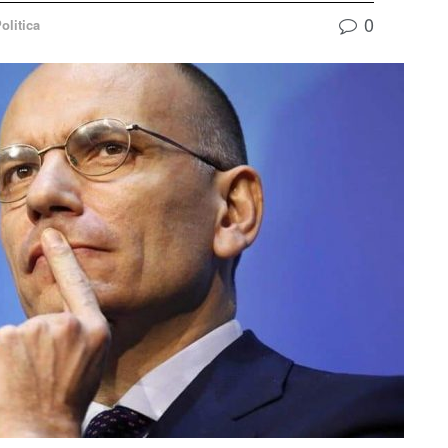
0
olitica