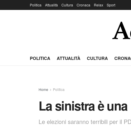
Politica
Attualità
Cultura
Cronaca
Relax
Sport
POLITICA
ATTUALITÀ
CULTURA
CRONA
Home
Politica
La sinistra è una 
Le elezioni saranno terribili per il P