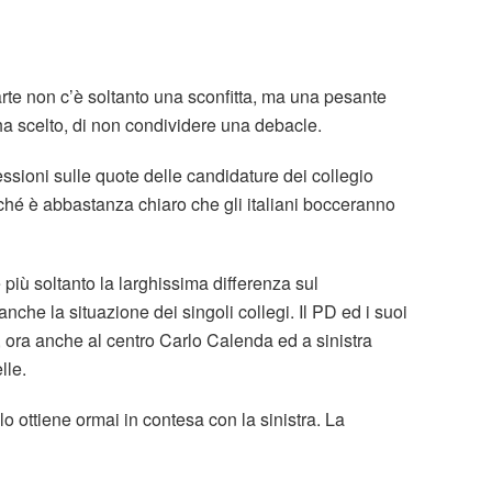
parte non c’è soltanto una sconfitta, ma una pesante
ha scelto, di non condividere una debacle.
sioni sulle quote delle candidature dei collegio
erché è abbastanza chiaro che gli italiani bocceranno
 più soltanto la larghissima differenza sul
anche la situazione dei singoli collegi. Il PD ed i suoi
ra, ora anche al centro Carlo Calenda ed a sinistra
lle.
 ottiene ormai in contesa con la sinistra. La