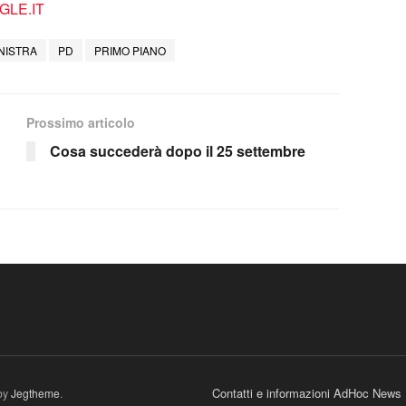
LE.IT
NISTRA
PD
PRIMO PIANO
Prossimo articolo
Cosa succederà dopo il 25 settembre
Contatti e informazioni AdHoc News
by
Jegtheme
.